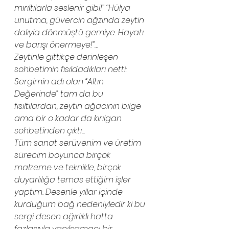
mırıltılarla seslenir gibi!’’ ‘’Hülya 
unutma, güvercin ağzında zeytin 
dalıyla dönmüştü gemiye. Hayatı 
ve barışı önermeye!’’…
Zeytinle gittikçe derinleşen 
sohbetimin fısıldadıkları netti: 
Sergimin adı olan “Altın 
Değerinde” tam da bu 
fısıltılardan, zeytin ağacının bilge 
ama bir o kadar da kırılgan 
sohbetinden çıktı...
Tüm sanat serüvenim ve üretim 
sürecim boyunca birçok 
malzeme ve teknikle, birçok 
duyarlılığa temas ettiğim işler 
yaptım. Desenle yıllar içinde 
kurduğum bağ nedeniyledir ki bu 
sergi desen ağırlıklı hatta 
fazlasıyla yanılsamacı bir 