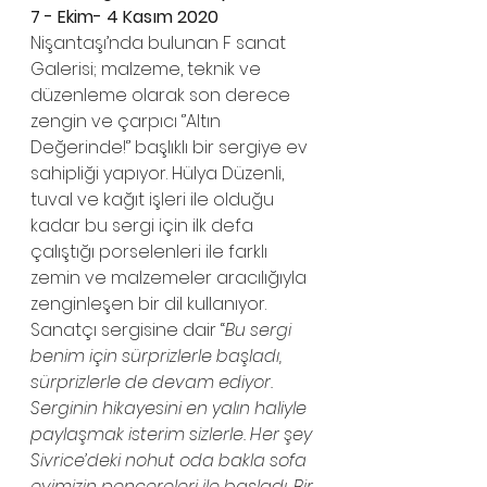
7 - Ekim- 4 Kasım 2020
Nişantaşı’nda bulunan F sanat 
Galerisi; malzeme, teknik ve 
düzenleme olarak son derece 
zengin ve çarpıcı ‘’Altın 
Değerinde!‘’ başlıklı bir sergiye ev 
sahipliği yapıyor. Hülya Düzenli, 
tuval ve kağıt işleri ile olduğu 
kadar bu sergi için ilk defa 
çalıştığı porselenleri ile farklı 
zemin ve malzemeler aracılığıyla 
zenginleşen bir dil kullanıyor.
Sanatçı sergisine dair “
Bu sergi 
benim için sürprizlerle başladı, 
sürprizlerle de devam ediyor. 
Serginin hikayesini en yalın haliyle 
paylaşmak isterim sizlerle. Her şey 
Sivrice’deki nohut oda bakla sofa 
evimizin pencereleri ile başladı. Bir 