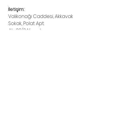
İletişim:
Valikonağı Caddesi, Akkavak 
Sokak, Polat Apt.
 No:38/2 Nişantaşı
 Tel: 0 (212) 296 83 32
Mail: 
fsanatgaleri@gmail.com