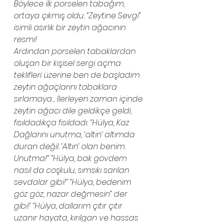
Böylece ilk porselen tabağım, 
ortaya çıkmış oldu. “Zeytine Sevgi” 
isimli asırlık bir zeytin ağacının 
resmi!
Ardından porselen tabaklardan 
oluşan bir kişisel sergi açma 
teklifleri üzerine ben de başladım 
zeytin ağaçlarını tabaklara 
sırlamaya... İlerleyen zaman içinde 
zeytin ağacı dile geldikçe geldi, 
fısıldadıkça fısıldadı: ‘’Hülya, Kaz 
Dağlarını unutma, ‘altın’ altımda 
duran değil. ‘Altın’ olan benim. 
Unutma!’’ ‘’Hülya, bak gövdem 
nasıl da coşkulu, sımsıkı sarılan 
sevdalar gibi!’’ ‘’Hülya, bedenim 
göz göz, nazar değmesin” der 
gibi!’ ‘’Hülya, dallarım çıtır çıtır 
uzanır hayata, kırılgan ve hassas 