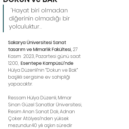
 ‘Hayat biri olmadan 
diğerinin olmadığı bir 
yolculuktur…
Sakarya Üniversitesi Sanat 
tasarım ve Mimarlık Fakültesi, 
27 
Kasım
2023, Pazartesi günü saat 
12.00,  
Esentepe Kampüsü’nde 
Hülya Düzenli’nin “Dokun ve Bak” 
başlıklı sergisine ev sahipliği 
yapacaktır. 
Ressam Hülya Düzenli, Mimar 
Sinan Güzel Sanatlar Üniversitesi, 
Resim Anan Sanat Dalı, Adnan 
Çoker Atölyesi’nden yüksek 
mezundur.40 yılı aşkın süredir 