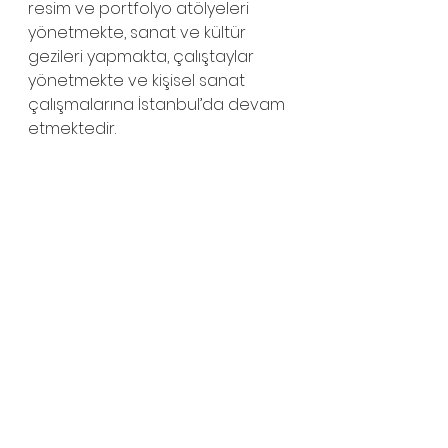
resim ve portfolyo atölyeleri 
yönetmekte, sanat ve kültür 
gezileri yapmakta, çalıştaylar 
yönetmekte ve kişisel sanat 
çalışmalarına İstanbul’da devam 
etmektedir.  
Sergi Adı: 
DOKUN ve BAK
 ‘Hayat 
biri olmadan diğerinin olmadığı 
bir yolculuktur…’
Sanatçı: 
Hülya Düzenli
Sergi Tarih: 
27 Kasım  – 10 Aralık 
2023
Yer: 
Sakarya Üniversitesi Sanat 
tasarım ve Mimarlık Fakültesi, 
Esentepe kampüsü
Açılış günü: 
27 Kasım 2023 / 
Pazartesi 
Açılış saati: 
12.00