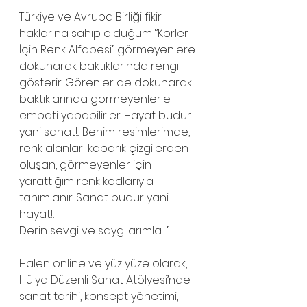
Türkiye ve Avrupa Birliği fikir 
haklarına sahip olduğum ‘’Körler 
İçin Renk Alfabesi’’ görmeyenlere 
dokunarak baktıklarında rengi 
gösterir. Görenler de dokunarak 
baktıklarında görmeyenlerle 
empati yapabilirler. Hayat budur 
yani sanat!... Benim resimlerimde, 
renk alanları kabarık çizgilerden 
oluşan, görmeyenler için 
yarattığım renk kodlarıyla 
tanımlanır. Sanat budur yani 
hayat!..
Derin sevgi ve saygılarımla…”
Halen online ve yüz yüze olarak,  
Hülya Düzenli Sanat Atölyesi’nde 
sanat tarihi, konsept yönetimi, 