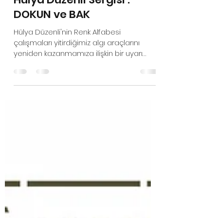
Can Berk Koç
Nov 3, 2023
2 min read
Hülya Düzenli Sergisi :
DOKUN ve BAK
Hülya Düzenli'nin Renk Alfabesi
çalışmaları yitirdiğimiz algı araçlarını
yeniden kazanmamıza ilişkin bir uyarı
niteliğinde